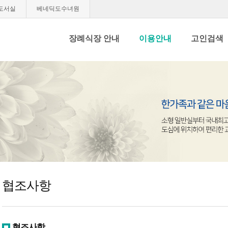
도서실
베네딕도수녀원
장례식장 안내
이용안내
고인검색
협조사항
협조사항