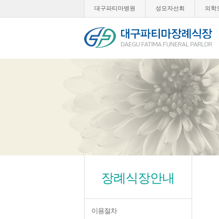
대구파티마병원
성모자선회
의학
장례식장안내
이용절차